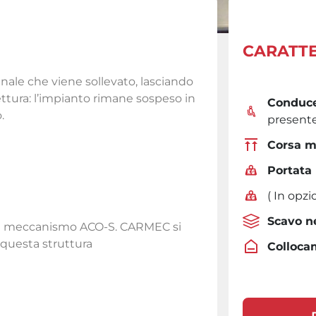
CARATTE
nale che viene sollevato, lasciando
ttura: l’impianto rimane sospeso in
Conduce
.
present
Corsa m
Portata
( In opz
Scavo n
a il meccanismo ACO-S. CARMEC si
questa struttura
Colloca