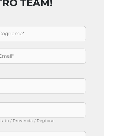
TRO TEAM!
ognome
*
mail
*
tato / Provincia / Regione