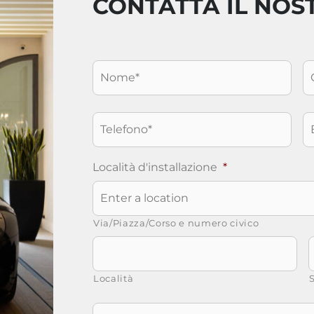
CONTATTA IL NOS
Nome
*
C
Telefono
*
E
Località d'installazione
*
Via/Piazza/Corso e numero civico
Località
S
Messaggio