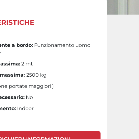
RISTICHE
nte a bordo:
Funzionamento uomo
e
assima:
2 mt
 massima:
2500 kg
ione portate maggiori )
ecessario:
No
mento:
Indoor