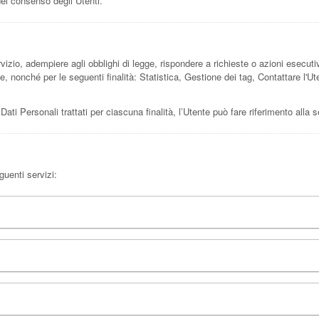
del consenso degli Utenti.
rvizio, adempiere agli obblighi di legge, rispondere a richieste o azioni esecutive, 
nte, nonché per le seguenti finalità: Statistica, Gestione dei tag, Contattare l'
 Dati Personali trattati per ciascuna finalità, l’Utente può fare riferimento alla 
guenti servizi: