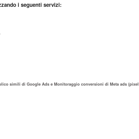
izzando i seguenti servizi:
o
ico simili di Google Ads e Monitoraggio conversioni di Meta ads (pixel