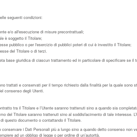
delle seguenti condizioni:
ente e/o all'esecuzione di misure precontrattuali;
e è soggetto il Titolare;
se pubblico o per l'esercizio di pubblici poteri di cui è investito il Titolare;
esse del Titolare o di terzi.
ta base giuridica di ciascun trattamento ed in particolare di specificare se il 
trattati e conservati per il tempo richiesto dalla finalità per la quale sono s
del consenso degli Utenti.
ontratto tra il Titolare e l’Utente saranno trattenuti sino a quando sia completat
ittimo del Titolare saranno trattenuti sino al soddisfacimento di tale interesse. L
ni di questo documento o contattando il Titolare.
ò conservare i Dati Personali più a lungo sino a quando detto consenso non ven
mpiere ad un obbligo di legge o per ordine di un’autorità.