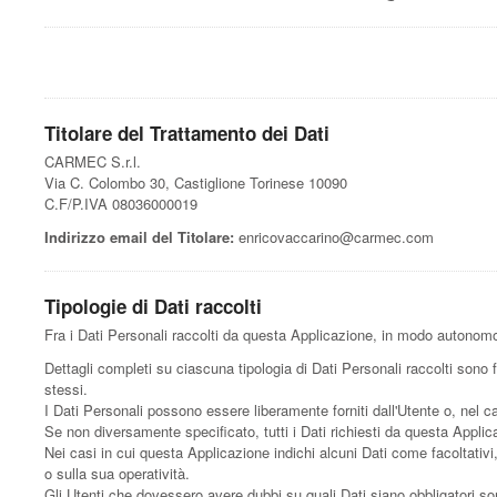
Titolare del Trattamento dei Dati
CARMEC S.r.l.
Via C. Colombo 30, Castiglione Torinese 10090
C.F/P.IVA 08036000019
Indirizzo email del Titolare:
enricovaccarino@carmec.com
Tipologie di Dati raccolti
Fra i Dati Personali raccolti da questa Applicazione, in modo autonomo 
Dettagli completi su ciascuna tipologia di Dati Personali raccolti sono f
stessi.
I Dati Personali possono essere liberamente forniti dall'Utente o, nel c
Se non diversamente specificato, tutti i Dati richiesti da questa Applic
Nei casi in cui questa Applicazione indichi alcuni Dati come facoltativi
o sulla sua operatività.
Gli Utenti che dovessero avere dubbi su quali Dati siano obbligatori sono