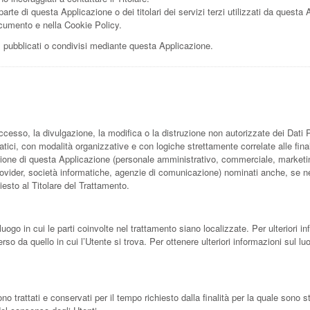
arte di questa Applicazione o dei titolari dei servizi terzi utilizzati da questa A
 documento e nella Cookie Policy.
i, pubblicati o condivisi mediante questa Applicazione.
accesso, la divulgazione, la modifica o la distruzione non autorizzate dei Dati 
ici, con modalità organizzative e con logiche strettamente correlate alle finalit
azione di questa Applicazione (personale amministrativo, commerciale, marketin
ing provider, società informatiche, agenzie di comunicazione) nominati anche, se
esto al Titolare del Trattamento.
luogo in cui le parti coinvolte nel trattamento siano localizzate. Per ulteriori in
rso da quello in cui l’Utente si trova. Per ottenere ulteriori informazioni sul lu
trattati e conservati per il tempo richiesto dalla finalità per la quale sono s