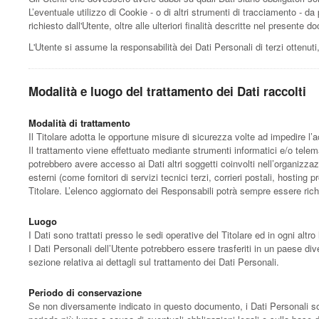
L’eventuale utilizzo di Cookie - o di altri strumenti di tracciamento - da p
richiesto dall'Utente, oltre alle ulteriori finalità descritte nel presente
L'Utente si assume la responsabilità dei Dati Personali di terzi ottenut
Modalità e luogo del trattamento dei Dati raccolti
Modalità di trattamento
Il Titolare adotta le opportune misure di sicurezza volte ad impedire l’
Il trattamento viene effettuato mediante strumenti informatici e/o telemat
potrebbero avere accesso ai Dati altri soggetti coinvolti nell’organizz
esterni (come fornitori di servizi tecnici terzi, corrieri postali, host
Titolare. L’elenco aggiornato dei Responsabili potrà sempre essere richi
Luogo
I Dati sono trattati presso le sedi operative del Titolare ed in ogni altro 
I Dati Personali dell’Utente potrebbero essere trasferiti in un paese dive
sezione relativa ai dettagli sul trattamento dei Dati Personali.
Periodo di conservazione
Se non diversamente indicato in questo documento, i Dati Personali sono 