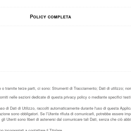
Policy completa
o tramite terze parti, ci sono: Strumenti di Tracciamento; Dati di utilizzo; n
orniti nelle sezioni dedicate di questa privacy policy o mediante specifici testi 
aso di Dati di Utilizzo, raccolti automaticamente durante l'uso di questa Appli
azione sono obbligatori. Se l’Utente rifiuta di comunicarli, potrebbe essere imp
, gli Utenti sono liberi di astenersi dal comunicare tali Dati, senza che ciò ab
 incoraggiati a contattare il Titolare.