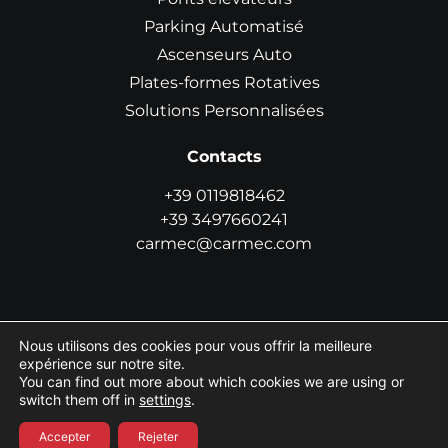
Parking Automatisé
Ascenseurs Auto
Plates-formes Rotatives
Solutions Personnalisées
Contacts
+39 0119818462
+39 3497660241
carmec@carmec.com
Nous utilisons des cookies pour vous offrir la meilleure
©2026
Carmec S.r.l.
- Numéro de TVA IT08036000019
|
expérience sur notre site.
Privacy
|
Cookie
|
Cookie Settings
|
Informations sur la loi
You can find out more about which cookies we are using or
124/2017
switch them off in
settings
.
Boosted by
ECHO
Accepter
Rejeter