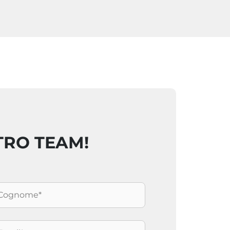
TRO TEAM!
ognome
*
mail
*