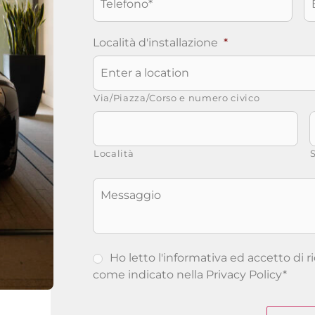
Località d'installazione
*
Via/Piazza/Corso e numero civico
Località
S
Messaggio
Ho letto l'informativa ed accetto di r
come indicato nella
Privacy Policy
*
CAPTCHA