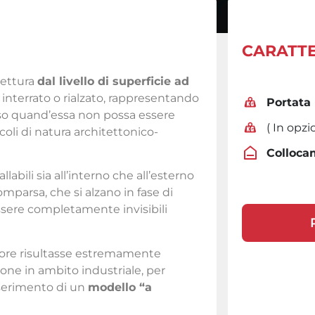
CARATTE
vettura
dal livello di superficie ad
, in­terrato o rialzato, rappresentando
Portata
esso quand’essa non possa essere
( In opz
coli di natura architettonico-
Colloca
bili sia all’interno che all’esterno
omparsa, che si alzano in fase di
ssere completamente invisibili
nsore risultasse estremamente
ione in ambito industriale, per
nserimento di un
modello “a