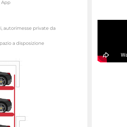
e App
ari, autorimesse private da
pazio a disposizione