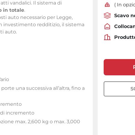
atti vandalici. Il sistema di
( In opz
o in totale
.
Scavo n
posti auto necessario per Legge,
 investimento redditizio, il sistema
Colloca
ti auto.
Produtt
ario
 porte una successiva all’altra, fino a
S
ncremento
 di incremento
pzione max. 2,600 kg o max. 3,000