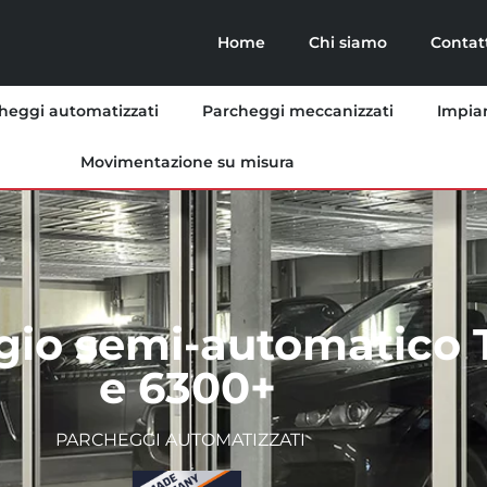
Home
Chi siamo
Contat
heggi automatizzati
Parcheggi meccanizzati
Impian
Movimentazione su misura
gio semi-automatico 
e 6300+
PARCHEGGI AUTOMATIZZATI