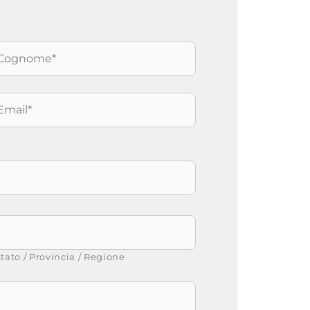
ognome
*
mail
*
tato / Provincia / Regione