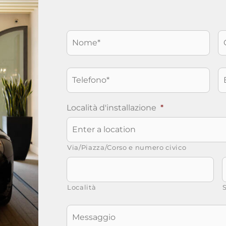
Nome
*
C
Telefono
*
E
Località d'installazione
*
Via/Piazza/Corso e numero civico
Località
S
Messaggio