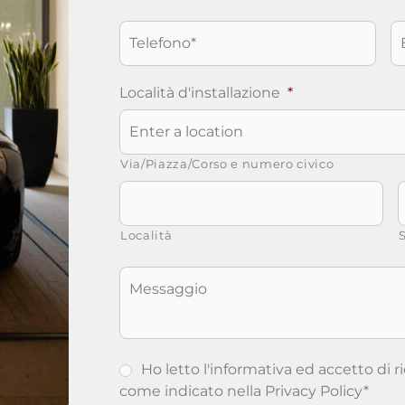
Telefono
*
E
Località d'installazione
*
Via/Piazza/Corso e numero civico
Località
S
Messaggio
Ho letto l'informativa ed accetto di r
come indicato nella
Privacy Policy
*