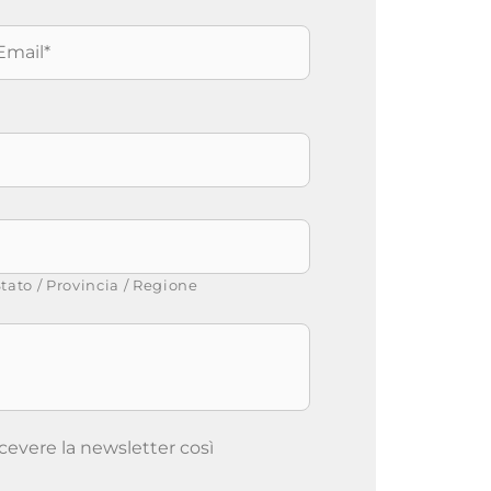
mail
*
tato / Provincia / Regione
icevere la newsletter così