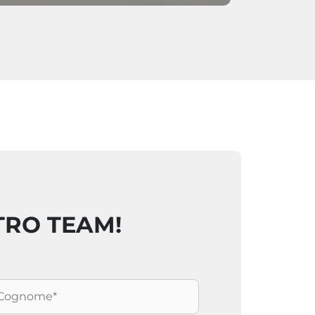
TRO TEAM!
ognome
*