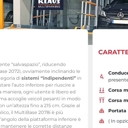
CARATTE
dente “salvaspazio”, riducendo
iBase 2072i, ovviamente inclinando le
Conduce
tegoria di
sistemi “indipendenti”
in
present
tare l’auto inferiore per riuscire a
Corsa m
a maniera, ogni utente è libero ed
tema accoglie veicoli pesanti in modo
Corsa m
on un’altezza fino a 215 cm. Grazie al
Portata
lico, il MultiBase 2078i è più
, l’angolo della piattaforma inferiore è
( In opz
 e mantenere le corrette distanze