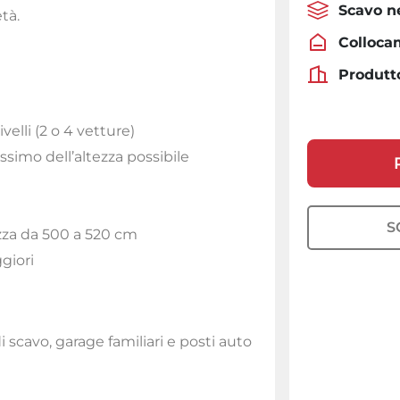
Scavo n
tà.
Colloca
Produtt
elli (2 o 4 vetture)
ssimo dell’altezza possibile
S
ezza da 500 a 520 cm
giori
 scavo, garage familiari e posti auto